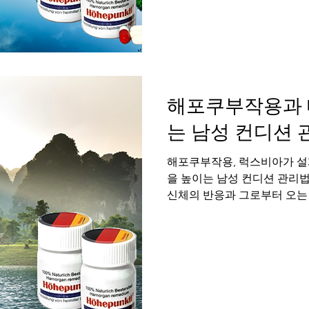
에 영향을 미칩니다. 특히 부
을 넘어 서로에 대한 깊은 인
적 소통입니다. 이 화끈하고
를 동시에 높여주는 강력한 
한 연결을 방해하며, 자신감
적인 경
해포쿠부작용과 
는 남성 컨디션 
해포쿠부작용, 럭스비아가 설
을 높이는 남성 컨디션 관리
신체의 반응과 그로부터 오는
설렘도, 건강한 컨디션이 뒷받
는 그러한 자신감의 기반이 되
작용 에 대한 솔직한 정보와 
감의 핵심, 예측 가능한 컨디
때, 우리는 진정한 교감의 가
에서 성관계는 단순한 신체적 