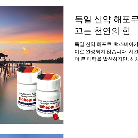
신체 기능의 건강한 회복이 선
균형
독일 신약 해포쿠
끄는 천연의 힘
독일 신약 해포쿠, 럭스비아
이로 완성되지 않습니다. 시
더 큰 매력을 발산하지만, 신
조금은 흐려질 수 있음을 많은
이란 마음의 여유와 몸의 건강
이 아닐까요? 럭스비아는 이
독일 신약 해포쿠 라는 특별한
를 이끄는 천연의 힘 나이가 
남성으로서의 자신감을 지탱해
어 삶의 전반적인 활력과 직
느끼는 좌절감은 생각보다 깊
한 관계에도 영향을 미칠 수 
을 확인하고 깊은 유대감을 