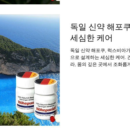
가장 깊이 인정하고 확인하는
기부전은 이 소중한 인정과 
독일 신약 해포쿠
세심한 케어
독일 신약 해포쿠, 럭스비아
으로 설계하는 세심한 케어. 
라, 몸의 깊은 곳에서 조화롭
남성으로서의 정력과 스태미나
요소입니다. 럭스비아는 그 
으로 독일 신약 해포쿠 를 소
기초 화끈한 사랑과 깊은 연
정될 때 더욱 깊어집니다. 부
감을 넘어, 두 사람의 감정과
적 소통의 장입니다. 그러나 
깨뜨릴 수 있으며, 이는 개인
칠 수 있는 중요한 건강 신호