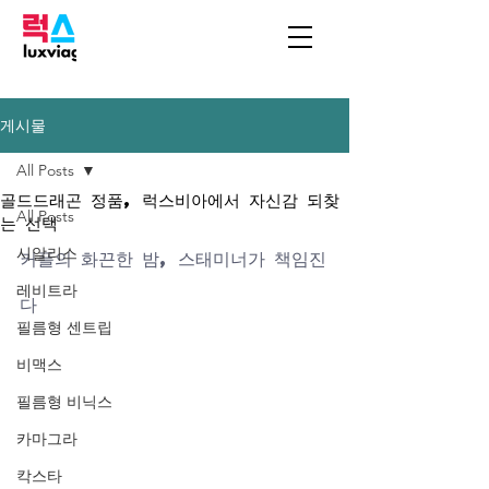
게시물
All Posts
골드드래곤 정품, 럭스비아에서 자신감 되찾
All Posts
는 선택
시알리스
커플의 화끈한 밤, 스태미너가 책임진
레비트라
다
필름형 센트립
비맥스
필름형 비닉스
카마그라
칵스타