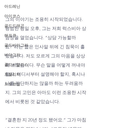
아드레닌
아이코스
그의 이야기는 조용히 시작되었습니다. 
골드드래곤
평범한 평일 오후, 그는 저희 럭스비아 상
해포쿠
담창을 열었습니다. “상담 가능할까
골드비아그라
요?”라는 짧은 인사말 뒤에 긴 침묵이 흘
비아그라
렀습니다. 저도 모르게 그의 마음을 상상
골드시알리스
해 보았습니다. 무슨 말을 어떻게 꺼내야 
할지, 어디서부터 설명해야 할지, 혹시나 
프릴리지
나를 판단하지는 않을까 하는 두려움까
프로코밀
지. 그의 고민은 아마도 이런 조용한 시작
에서 비롯된 것 같았습니다.
“결혼한 지 20년 정도 됐어요.” 그가 마침