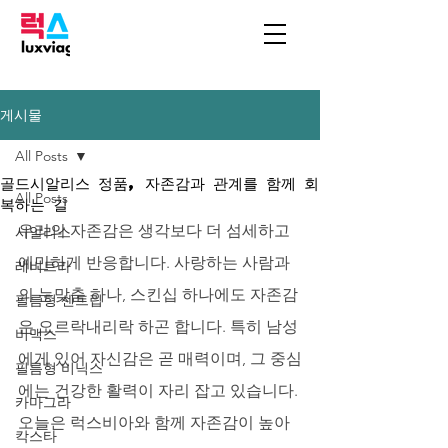
게시물
All Posts
골드시알리스 정품, 자존감과 관계를 함께 회
All Posts
복하는 길
우리의 자존감은 생각보다 더 섬세하고 
시알리스
예민하게 반응합니다. 사랑하는 사람과
레비트라
의 눈맞춤 하나, 스킨십 하나에도 자존감
필름형 센트립
은 오르락내리락 하곤 합니다. 특히 남성
비맥스
에게 있어 자신감은 곧 매력이며, 그 중심
필름형 비닉스
에는 건강한 활력이 자리 잡고 있습니다. 
카마그라
오늘은 럭스비아와 함께 자존감이 높아
칵스타