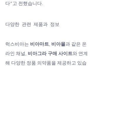
다”고 전했습니다.
다양한 관련 제품과 정보
럭스비아는 
비아마트
, 
비아몰
과 같은 온
라인 채널, 
비아그라 구매 사이트
와 연계
해 다양한 정품 의약품을 제공하고 있습
니다. 또한 
시알리스구매
, 
정품비아그라
, 
처방전없는비아그라
 등 고객들의 관심
이 높은 주제에 대해서도 정확한 정보를 
안내합니다. 아울러 신뢰할 수 있는 
미래
약국
과 협력하여, 안전한 공급망을 통해 
고객들에게 불안 없이 정품을 제공하고 
있습니다.