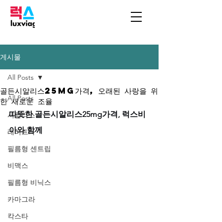
게시물
All Posts
골든시알리스25mg가격, 오래된 사랑을 위
All Posts
한 새로운 조율
따뜻한 골든시알리스25mg가격, 럭스비
시알리스
아와 함께
레비트라
필름형 센트립
비맥스
필름형 비닉스
카마그라
칵스타