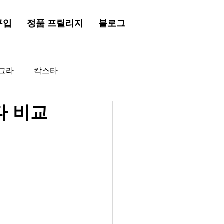
구입
정품 프릴리지
블로그
그라
칵스타
타 비교
드시알리스
프릴리지