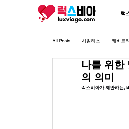
럭
All Posts
시알리스
레비트
나를 위한 
아드레닌
아이코스
골
의 의미
프로코밀
럭스비아가 제안하는, 