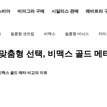
스비아
비아그라 구매
시알리스 판매
레비트라 
라
필름형 센트립
비맥스
필름형 비닉스
카마
맞춤형 선택, 비맥스 골드 메
드드래곤
해포쿠
골드비아그라
비아그라
골
비맥스 골드 메타 비교의 이유