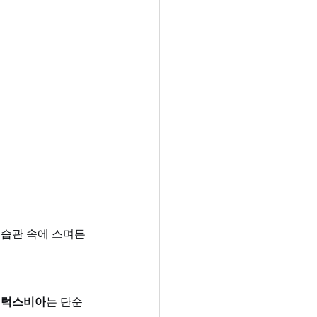
습관 속에 스며든 
 
럭스비아
는 단순