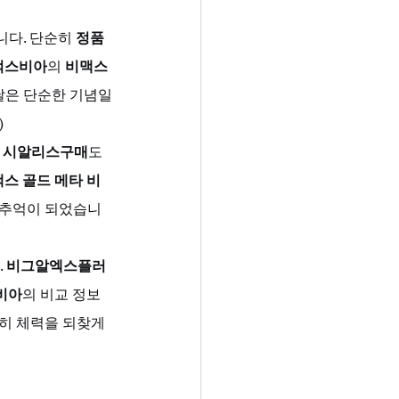
다. 단순히 
정품
럭스비아
의 
비맥스 
그날은 단순한 기념일
)
 
시알리스구매
도 
스 골드 메타 비
 추억이 되었습니
 
비그알엑스플러
비아
의 비교 정보
히 체력을 되찾게 