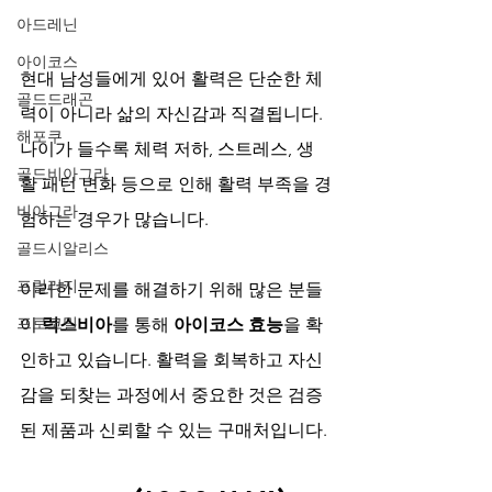
아드레닌
아이코스
현대 남성들에게 있어 활력은 단순한 체
골드드래곤
력이 아니라 삶의 자신감과 직결됩니다. 
해포쿠
나이가 들수록 체력 저하, 스트레스, 생
골드비아그라
활 패턴 변화 등으로 인해 활력 부족을 경
비아그라
험하는 경우가 많습니다. 
골드시알리스
프릴리지
이러한 문제를 해결하기 위해 많은 분들
프로코밀
이 
럭스비아
를 통해 
아이코스 효능
을 확
인하고 있습니다. 활력을 회복하고 자신
감을 되찾는 과정에서 중요한 것은 검증
된 제품과 신뢰할 수 있는 구매처입니다.