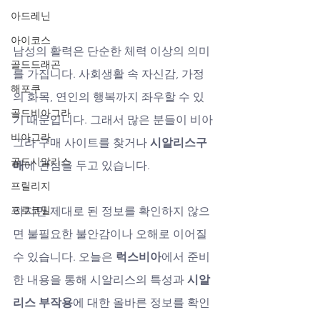
아드레닌
아이코스
남성의 활력은 단순한 체력 이상의 의미
골드드래곤
를 가집니다. 사회생활 속 자신감, 가정
해포쿠
의 화목, 연인의 행복까지 좌우할 수 있
골드비아그라
기 때문입니다. 그래서 많은 분들이 비아
비아그라
그라 구매 사이트를 찾거나 
시알리스구
골드시알리스
매
에 관심을 두고 있습니다. 
프릴리지
프로코밀
하지만 제대로 된 정보를 확인하지 않으
면 불필요한 불안감이나 오해로 이어질 
수 있습니다. 오늘은 
럭스비아
에서 준비
한 내용을 통해 시알리스의 특성과 
시알
리스 부작용
에 대한 올바른 정보를 확인