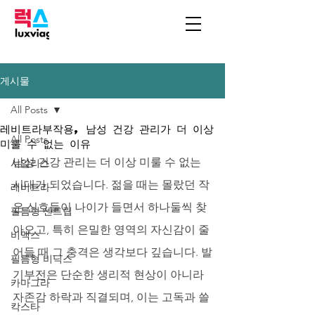
게시물
All Posts
레비트라부작용, 남성 건강 관리가 더 이상
All Posts
미룰 수 없는 이유
남성 건강 관리는 더 이상 미룰 수 없는 
시알리스
시대가 되었습니다. 젊을 때는 몰랐던 작
레비트라
은 신호들이 나이가 들면서 하나둘씩 찾
필름형 센트립
아오고, 특히 은밀한 영역의 자신감이 줄
비맥스
어들 때 그 충격은 생각보다 깊습니다. 발
필름형 비닉스
기부전은 단순한 생리적 현상이 아니라 
카마그라
자존감 하락과 직결되며, 이는 고독과 쓸
칵스타