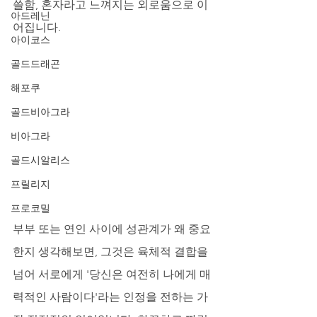
쓸함, 혼자라고 느껴지는 외로움으로 이
아드레닌
어집니다. 
아이코스
골드드래곤
해포쿠
골드비아그라
비아그라
골드시알리스
프릴리지
프로코밀
부부 또는 연인 사이에 성관계가 왜 중요
한지 생각해보면, 그것은 육체적 결합을 
넘어 서로에게 '당신은 여전히 나에게 매
력적인 사람이다'라는 인정을 전하는 가