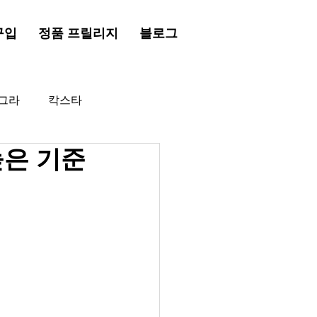
구입
정품 프릴리지
블로그
그라
칵스타
높은 기준
드시알리스
프릴리지