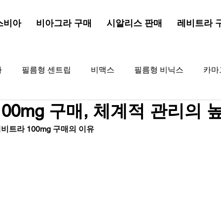
스비아
비아그라 구매
시알리스 판매
레비트라 
라
필름형 센트립
비맥스
필름형 비닉스
카마
00mg 구매, 체계적 관리의 
드드래곤
해포쿠
골드비아그라
비아그라
골
트라 100mg 구매의 이유