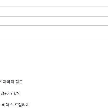
중년의 매력, 레비트라 처방받
레비
기로 완성되는 자신감
이 
 과학적 접근
반값+5% 할인
라·비맥스·프릴리지