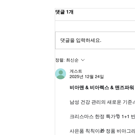
댓글 1개
댓글을 입력하세요.
오래 빛나는 사람들의 비밀,
정렬:
최신순
레비트라복용시간이 만들어낸
게스트
차이
2025년 12월 24일
비아맨 & 비아렉스 & 맨즈파워
남성 건강 관리의 새로운 기준
크리스마스 한정 특가🎅 1+1 
사은품 칙칙이🎁 정품 비아그