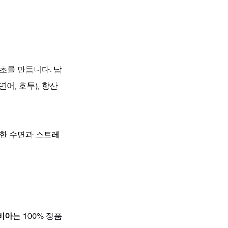
초를 만듭니다. 남
어, 호두), 항산
분한 수면과 스트레
비아
는 100% 정품