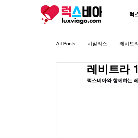
럭
All Posts
시알리스
레비트
레비트라 1
아드레닌
아이코스
골
럭스비아와 함께하는 레비
프로코밀