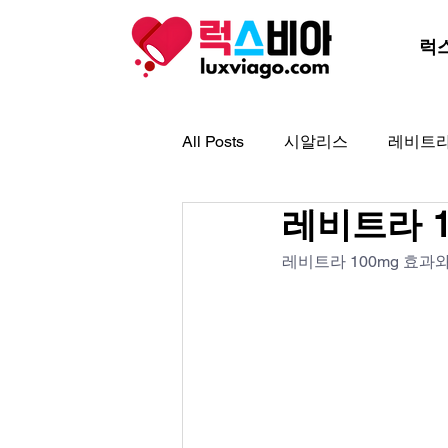
럭
All Posts
시알리스
레비트
레비트라 1
아드레닌
아이코스
골
레비트라 100mg 효과와
프로코밀