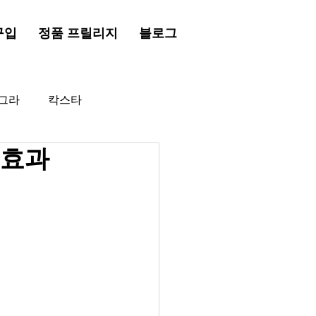
구입
정품 프릴리지
블로그
그라
칵스타
 효과
드시알리스
프릴리지