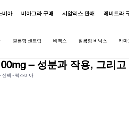
스비아
비아그라 구매
시알리스 판매
레비트라 
라
필름형 센트립
비맥스
필름형 비닉스
카마
00mg – 성분과 작용, 그리고
드드래곤
해포쿠
골드비아그라
비아그라
골
 선택 - 럭스비아