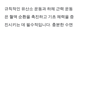
규칙적인 유산소 운동과 하체 근력 운동
은 혈액 순환을 촉진하고 기초 체력을 증
진시키는 데 필수적입니다. 충분한 수면
과 스트레스 관리는 신체의 내적 균형을 
유지하여, 자신감 넘치는 표정과 눈빛을 
만드는 데 기여합니다. 이러한 습관은 당
신이 외부의 도움과 더불어 스스로를 건
강하게 가꾸는 주체가 되도록 합니다.
마치며: 이제는 자신 있게 그 눈빛을 마주
할 때
더 이상 고독과 자존감 하락에 머무르지 