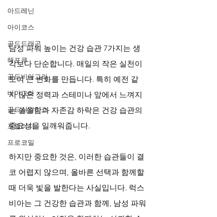
아드레닌
아이코스
골드드래곤
남성 파워 높이는 건강 습관 7가지는 생
해포쿠
각보다 단순합니다. 매일의 작은 실천이 
골드비아그라
모여 큰 변화를 만듭니다. 특히 예전 같
비아그라
지 않은 정력과 스테미나 앞에서 느껴지
골드시알리스
는 쓸쓸함과 자존감 하락은 건강 습관의 
중요성을 일깨워줍니다. 
프릴리지
프로코밀
하지만 중요한 것은, 이러한 습관들이 결
코 어렵지 않으며, 올바른 선택과 함께할 
때 더욱 빛을 발한다는 사실입니다. 럭스
비아는 그 건강한 습관과 함께, 남성 파워