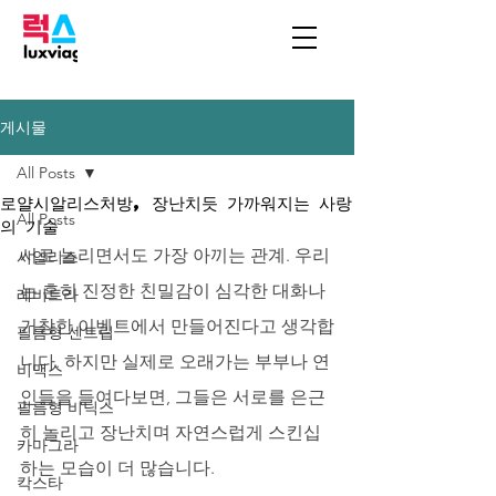
게시물
All Posts
로얄시알리스처방, 장난치듯 가까워지는 사랑
All Posts
의 기술
서로 놀리면서도 가장 아끼는 관계. 우리
시알리스
는 흔히 진정한 친밀감이 심각한 대화나 
레비트라
거창한 이벤트에서 만들어진다고 생각합
필름형 센트립
니다. 하지만 실제로 오래가는 부부나 연
비맥스
인들을 들여다보면, 그들은 서로를 은근
필름형 비닉스
히 놀리고 장난치며 자연스럽게 스킨십
카마그라
하는 모습이 더 많습니다. 
칵스타