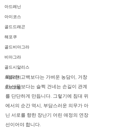
아드레닌
아이코스
골드드래곤
해포쿠
골드비아그라
비아그라
골드시알리스
묵직한 고백보다는 가벼운 농담이, 거창
프릴리지
한 선물보다는 슬쩍 건네는 손길이 관계
프로코밀
를 단단하게 만듭니다. 그렇기에 침대 위
에서의 순간 역시, 부담스러운 의무가 아
닌 서로를 향한 장난기 어린 애정의 연장
선이어야 합니다.