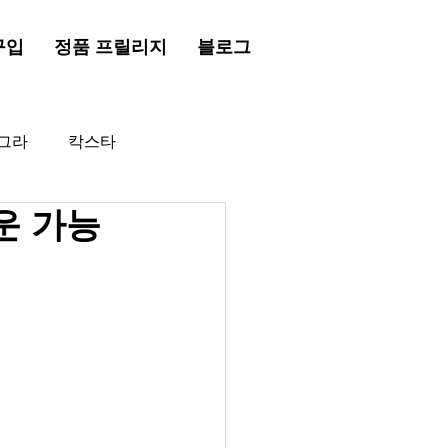
구입
정품 프릴리지
블로그
그라
칵스타
운 가능
드시알리스
프릴리지