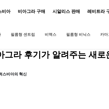
스비아
비아그라 구매
시알리스 판매
레비트라 
라
필름형 센트립
비맥스
필름형 비닉스
카마
아그라 후기가 알려주는 새로
드드래곤
해포쿠
골드비아그라
비아그라
골
 럭스비아의 혁신