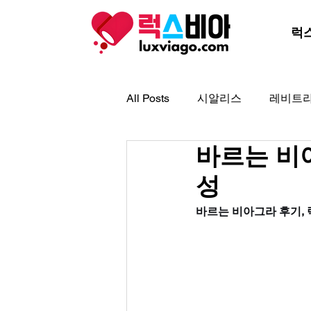
럭
All Posts
시알리스
레비트
바르는 비
아드레닌
아이코스
골
성
프로코밀
바르는 비아그라 후기,