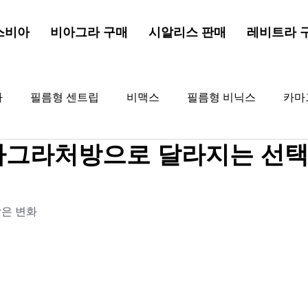
스비아
비아그라 구매
시알리스 판매
레비트라 
라
필름형 센트립
비맥스
필름형 비닉스
카마
그라처방으로 달라지는 선택 
드드래곤
해포쿠
골드비아그라
비아그라
골
은 변화