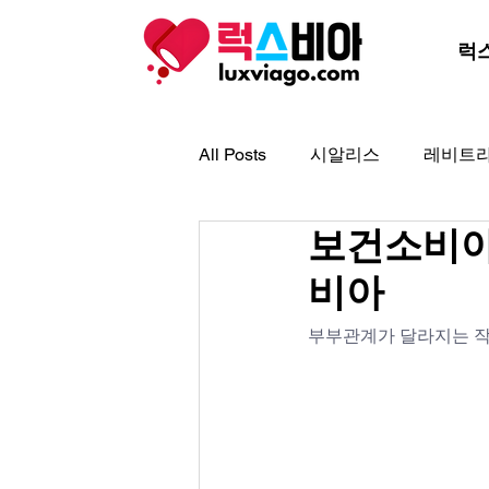
럭
All Posts
시알리스
레비트
보건소비아
아드레닌
아이코스
골
비아
프로코밀
부부관계가 달라지는 작