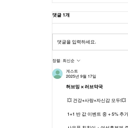
댓글 1개
댓글을 입력하세요.
비아그라50mg직구, 균형 잡힌
정렬:
최신순
생활이 가져오는 긍정적인 변
게스트
화
2025년 9월 17일
허브밍 × 러브약국
 💥 건강+사랑+자신감 모두!💥
 1+1 반 값 이벤트 중 + 5% 추
 사은품 칙칙이 + 여성흥분제 