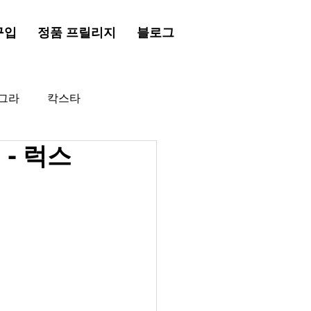
구입
정품 프릴리지
블로그
그라
칵스타
- 럭스
드시알리스
프릴리지