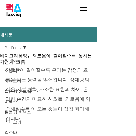
게시물
All Posts
비아그라용량, 외로움이 길어질수록 놓치는
All Posts
감정의 흐름
외로움이 길어질수록 우리는 감정의 흐
시알리스
름을 읽는 능력을 잃어갑니다. 상대방의 
레비트라
작은 기분 변화, 사소한 표현의 차이, 은
필름형 센트립
밀한 순간의 미묘한 신호들. 외로움에 익
비맥스
숙해질수록 이 모든 것들이 점점 희미해
필름형 비닉스
집니다. 
카마그라
칵스타