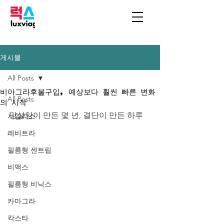
게시물
All Posts
비아그라후불구입, 예상보다 훨씬 빠른 변화
All Posts
의 시작
망설임이 만든 몇 년, 결단이 만든 하루
시알리스
레비트라
필름형 센트립
비맥스
필름형 비닉스
카마그라
칵스타