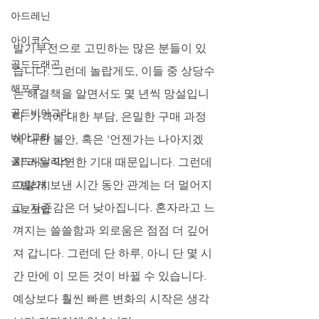
아드레닌
아이코스
발기부전으로 고민하는 많은 분들이 있
골드드래곤
습니다. 그런데 놀랍게도, 이들 중 상당수
해포쿠
는 해결책을 알면서도 몇 년씩 망설입니
골드비아그라
다. 가격에 대한 부담, 은밀한 구매 과정
비아그라
에 대한 불안, 혹은 '언젠가는 나아지겠
골드시알리스
지'라는 막연한 기대 때문입니다. 그런데 
그렇게 보낸 시간 동안 관계는 더 멀어지
프릴리지
고, 자존감은 더 낮아집니다. 혼자라고 느
프로코밀
껴지는 쓸쓸함과 외로움은 점점 더 깊어
져 갑니다. 그런데 단 하루, 아니 단 몇 시
간 만에 이 모든 것이 바뀔 수 있습니다. 
예상보다 훨씬 빠른 변화의 시작은 생각