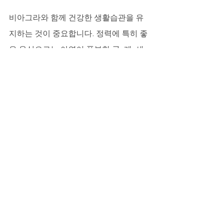
비아그라와 함께 건강한 생활습관을 유
지하는 것이 중요합니다. 정력에 특히 좋
은 음식으로는 아연이 풍부한 굴, 게, 새
우 같은 해산물과 마그네슘이 풍부한 시
금치, 호두, 현미, 석류 등이 있습니다. 규
칙적인 유산소 운동과 하체 근력을 키우
는 스쿼트, 런지 같은 운동은 혈류 개선
과 테스토스테론 수치 유지에 매우 효과
적입니다. 무엇보다 부부 사이의 솔직한 
대화가 가장 큰 힘입니다. 서로를 인정하
고 이해하는 대화 속에서 두려움은 사라
지고 신뢰만 남습니다.