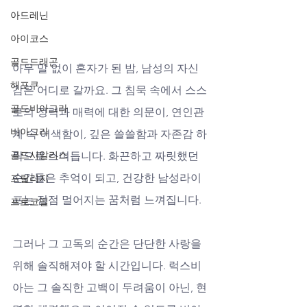
아드레닌
아이코스
골드드래곤
아무 말 없이 혼자가 된 밤, 남성의 자신
해포쿠
감은 어디로 갈까요. 그 침묵 속에서 스스
골드비아그라
로의 정력과 매력에 대한 의문이, 연인관
비아그라
계 속 어색함이, 깊은 쓸쓸함과 자존감 하
골드시알리스
락으로 스며듭니다. 화끈하고 짜릿했던 
순간들은 추억이 되고, 건강한 남성라이
프릴리지
프는 점점 멀어지는 꿈처럼 느껴집니다. 
프로코밀
그러나 그 고독의 순간은 단단한 사랑을 
위해 솔직해져야 할 시간입니다. 럭스비
아는 그 솔직한 고백이 두려움이 아닌, 현