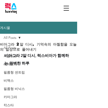
게시물
All Posts
비아그라 2알 디시, 기억속의 아찔함을 오늘
All Posts
의 일상으로 풀어내기
비아그라 2알 디시, 럭스비아가 함께하
시알리스
는 완벽한 하루
레비트라
필름형 센트립
비맥스
필름형 비닉스
카마그라
칵스타