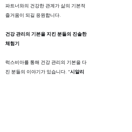
파트너와의 건강한 관계가 삶의 기본적 
즐거움이 되길 응원합니다.
건강 관리의 기본을 지킨 분들의 진솔한 
체험기
럭스비아를 통해 건강 관리의 기본을 다
진 분들의 이야기가 있습니다. "
시알리
스 10mg판매
 정보를 찾다가 럭스비아를 
알게 되었어요. 세심한 용량 조절이 가능
하다는 점이 마음에 들었습니다." "여러 
비아그라 구매 사이트
를 비교했지만, 
정
품비아그라
에 대한 확신과 상담 서비스
가 남달랐어요." "
시알리스 처방전가격