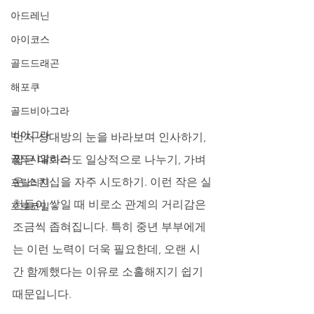
아드레닌
아이코스
골드드래곤
해포쿠
골드비아그라
비아그라
먼저 상대방의 눈을 바라보며 인사하기, 
골드시알리스
짧은 대화라도 일상적으로 나누기, 가벼
운 스킨십을 자주 시도하기. 이런 작은 실
프릴리지
천들이 쌓일 때 비로소 관계의 거리감은 
프로코밀
조금씩 좁혀집니다. 특히 중년 부부에게
는 이런 노력이 더욱 필요한데, 오랜 시
간 함께했다는 이유로 소홀해지기 쉽기 
때문입니다.