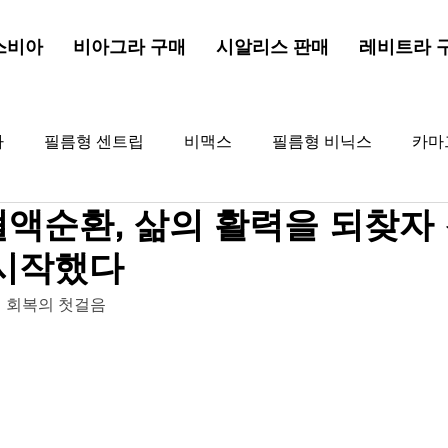
스비아
비아그라 구매
시알리스 판매
레비트라 
라
필름형 센트립
비맥스
필름형 비닉스
카마
액순환, 삶의 활력을 되찾자
드드래곤
해포쿠
골드비아그라
비아그라
골
시작했다
 회복의 첫걸음