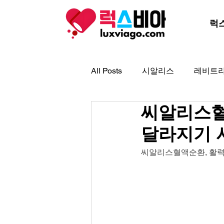
럭
All Posts
시알리스
레비트
씨알리스혈
아드레닌
아이코스
골
달라지기 
프로코밀
씨알리스혈액순환, 활력