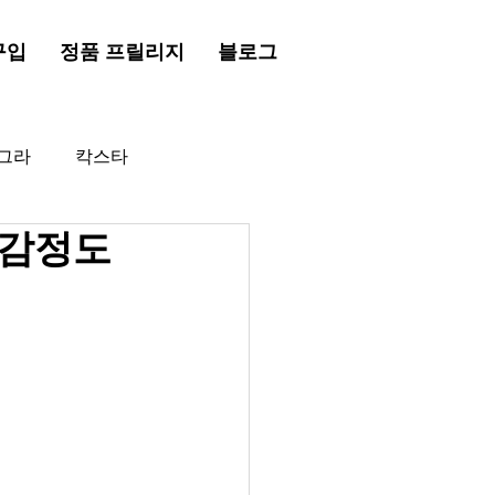
구입
정품 프릴리지
블로그
그라
칵스타
 감정도
드시알리스
프릴리지