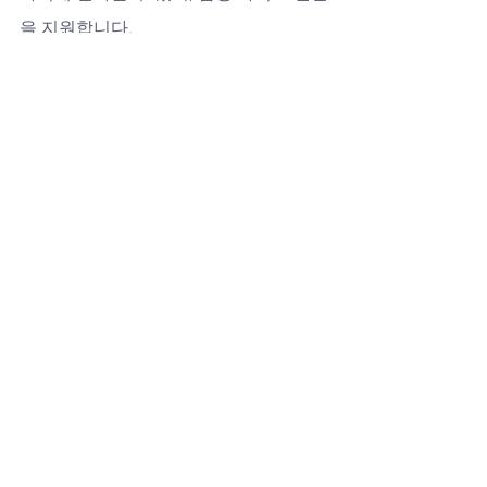
을 지원합니다.
결론
아드레닌은 남성 활력과 부부 사랑을 지
켜주는 든든한 동반자입니다. 럭스비아
에서 
아드레닌지속시간
과 정품 보장 혜
택을 누리며, 24시 상담과 다양한 이벤트
로 건강하고 강한 남성 라이프를 지켜보
세요.
아드레닌
전체 보기
최근 게시물