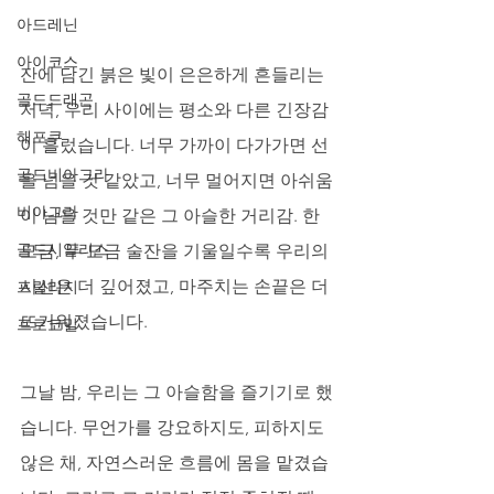
아드레닌
아이코스
잔에 담긴 붉은 빛이 은은하게 흔들리는 
골드드래곤
저녁, 우리 사이에는 평소와 다른 긴장감
해포쿠
이 흘렀습니다. 너무 가까이 다가가면 선
골드비아그라
을 넘을 것 같았고, 너무 멀어지면 아쉬움
비아그라
이 남을 것만 같은 그 아슬한 거리감. 한 
골드시알리스
모금, 두 모금 술잔을 기울일수록 우리의 
시선은 더 깊어졌고, 마주치는 손끝은 더 
프릴리지
뜨거워졌습니다. 
프로코밀
그날 밤, 우리는 그 아슬함을 즐기기로 했
습니다. 무언가를 강요하지도, 피하지도 
않은 채, 자연스러운 흐름에 몸을 맡겼습