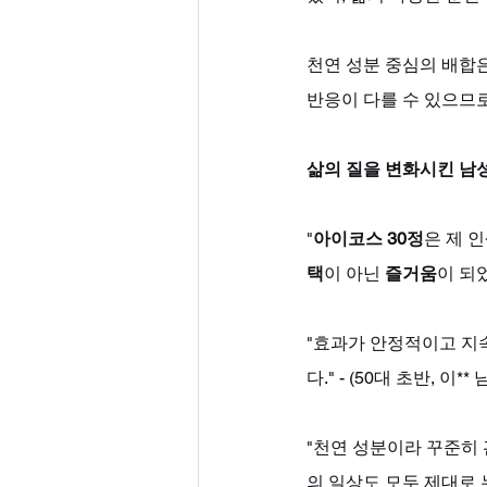
천연 성분 중심의 배합은
반응이 다를 수 있으므
삶의 질을 변화시킨 남
"
아이코스 30정
은 제 
택
이 아닌 
즐거움
이 되었
"효과가 안정적이고 지
다." - (50대 초반, 이** 
"천연 성분이라 꾸준히 
의 일상도 모두 제대로 누릴