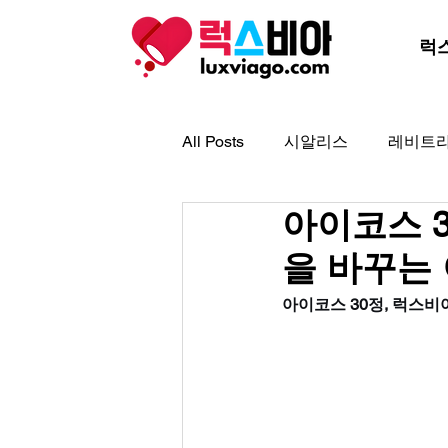
럭
All Posts
시알리스
레비트
아이코스 3
아드레닌
아이코스
골
을 바꾸는
프로코밀
아이코스 30정, 럭스비