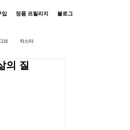
구입
정품 프릴리지
블로그
그라
칵스타
삶의 질
드시알리스
프릴리지