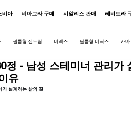
스비아
비아그라 구매
시알리스 판매
레비트라 
라
필름형 센트립
비맥스
필름형 비닉스
카마
0정 - 남성 스테미너 관리가 
드드래곤
해포쿠
골드비아그라
비아그라
골
 이유
아가 설계하는 삶의 질