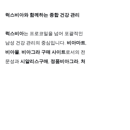
럭스비아와 함께하는 종합 건강 관리
럭스비아
는 프로코밀을 넘어 포괄적인 
남성 건강 관리의 중심입니다. 
비아마트
, 
비아몰
, 
비아그라 구매 사이트
로서의 전
문성과 
시알리스구매
, 
정품비아그라
, 
처
방전없는비아그라
에 대한 명확한 정보
를 제공합니다. 
성인약국
의 철학과 
정품비아그라, 당뇨
성 발기부전에도 효과
와 같은 포괄적인 
배려까지, 아찔한 변화를 꿈꾸는 이들을 
위한 신뢰할 수 있는 플랫폼을 지향합니