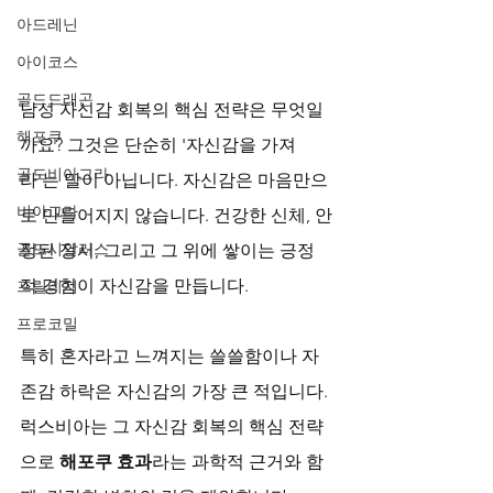
아드레닌
아이코스
골드드래곤
남성 자신감 회복의 핵심 전략은 무엇일
해포쿠
까요? 그것은 단순히 '자신감을 가져
골드비아그라
라'는 말이 아닙니다. 자신감은 마음만으
비아그라
로 만들어지지 않습니다. 건강한 신체, 안
골드시알리스
정된 정서, 그리고 그 위에 쌓이는 긍정
적 경험이 자신감을 만듭니다. 
프릴리지
프로코밀
특히 혼자라고 느껴지는 쓸쓸함이나 자
존감 하락은 자신감의 가장 큰 적입니다. 
럭스비아는 그 자신감 회복의 핵심 전략
으로 
해포쿠 효과
라는 과학적 근거와 함