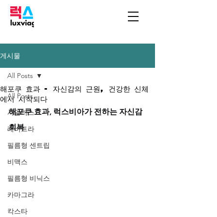
게시물
All Posts
해포쿠 효과 - 자신감의 근원, 건강한 신체
All Posts
에서 시작되다
해포쿠 효과, 럭스비아가 전하는 자신감 
시알리스
회복
레비트라
필름형 센트립
비맥스
필름형 비닉스
카마그라
칵스타